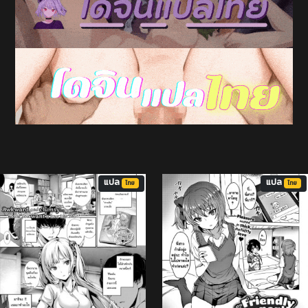
แปล
แปล
ไทย
ไทย