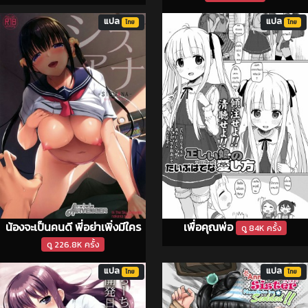
แปล
แปล
ไทย
ไทย
น้องจะเป็นคนดี พี่อย่าเพิ่งมีใคร
เพื่อคุณพ่อ
ดู 84K ครั้ง
ดู 226.8K ครั้ง
แปล
แปล
ไทย
ไทย