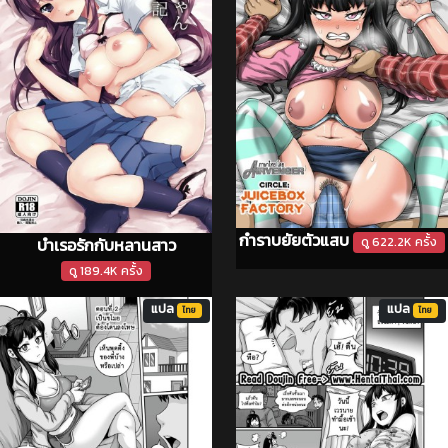
กำราบยัยตัวแสบ
บำเรอรักกับหลานสาว
ดู 622.2K ครั้ง
ดู 189.4K ครั้ง
แปล
แปล
ไทย
ไทย