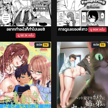
อยากทำอะไรก็ทำไปเลยสิ
การดูเเลของพี่สาว
ดู 90K ครั้ง
ดู 181.1K ครั้ง
แปล
แปล
ไทย
ไทย