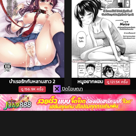
บำเรอรักกับหลานสาว 2
หนูอยากผอม
ดู 121.5K ครั้ง
ปิดโฆษณา
ดู 156.9K ครั้ง
แปล
แปล
ไทย
ไทย