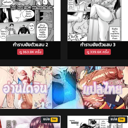
กำราบยัยตัวแสบ 2
กำราบยัยตัวแสบ 3
ดู 363.8K ครั้ง
ดู 339.6K ครั้ง
แปล
แปล
ไทย
ไทย