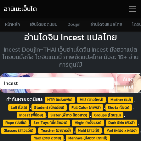
ฮานิเมะเฮ็นไต
หน้าหลัก
เฮ็นไตยอดนิยม
Doujin
อ่านโดจินแปลไทย
โดจิ
อ่านโดจิน Incest แปลไทย
Incest Doujin-THAI เว็บอ่านโดจิน Incest มังฮวาแปล
ไทยบนมือถือ โดจินแนวนี้ ภาพชัดแปลไทย มังงะ 18+ อ่าน
การ์ตูนโป๊
ค้นหา
เลย!
คำค้นหายอดนิยม:
,
,
,
NTR (แย่งแฟน)
Milf (สาวใหญ่)
Mother (แม่)
,
,
,
,
Loli (โลลิ)
Student (นักเรียน)
Full Color (ภาพสี)
Shota (โชตะ)
,
,
,
Incest (พี่น้อง)
Sister (พี่สาว น้องสาว)
Groups (โดนรุม)
,
,
,
,
Rape (ข่มขืน)
Sex Toys (เซ็กส์ทอย)
Virgin (ครั้งแรก)
Dark Skin (ผิวสี)
,
,
,
,
Glasses (สาวแว่น)
Teacher (อาจารย์)
Maid (สาวใช้)
Yuri (หญิง x หญิง)
,
Yaoi (ชาย x ชาย)
Manhwa (มังฮวา เกาหลี)