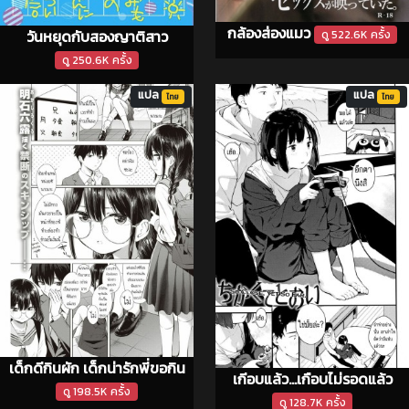
กล้องส่องแมว
วันหยุดกับสองญาติสาว
ดู 522.6K ครั้ง
ดู 250.6K ครั้ง
แปล
แปล
ไทย
ไทย
เด็กดีกินผัก เด็กน่ารักพี่ขอกิน
เกีอบแล้ว...เกือบไม่รอดแล้ว
ดู 198.5K ครั้ง
ดู 128.7K ครั้ง