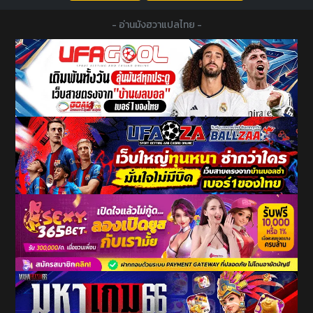
- อ่านมังฮวาแปลไทย -